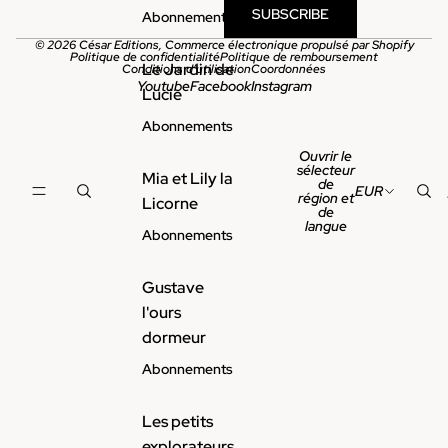
n
o
SUBSCRIBE
Abonnements
N
–
°5
© 2026
César Editions
,
Commerce électronique propulsé par Shopify
M
Politique de confidentialité
Politique de remboursement
is
Le Jardin de
Conditions d’utilisation
Coordonnées
si
Youtube
Facebook
Instagram
Lucie
o
n
Abonnements
S
Ouvrir le
u
sélecteur
p
Mia et Lily la
de
EUR
er
région et
Licorne
H
de
langue
ér
Abonnements
o
s
N
Gustave
°4
l'ours
dormeur
Abonnements
Les petits
explorateurs