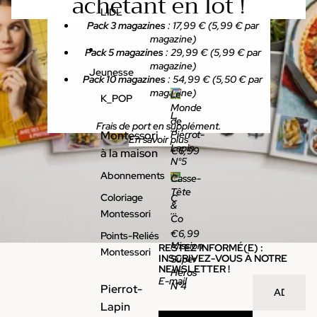
achetant en lot !
a
LIDL
n
Pack 3 magazines
: 17,99 € (5,99 € par
g
magazine)
er
Pack 5 magazines
: 29,99 € (5,99 € par
ie
magazine)
Jeunesse
Pack 10 magazines
: 54,99 € (5,50 € par
magazine)
Le
K_POP
Monde
L
de
Frais de port en supplément.
e
Montessori
Pierrot-
En savoir plus
M
Lapin
€6,99
à la maison
o
N°5
n
Abonnements
Casse-
d
e
Tête
Coloriage
C
d
&
as
Montessori
e
Co
s
Pi
–
€6,99
Points-Reliés
e
er
Mission
RESTEZ INFORMÉ(E) :
-
Montessori
ro
INSCRIVEZ-VOUS À NOTRE
Super
T
t-
NEWSLETTER !
Héros
êt
E-mail
L
N°4
e
Pierrot-
a
&
Lapin
pi
C