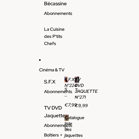
Bécassine
Abonnements
La Cuisine
des P'tits
Chefs
Cinéma & TV
S.F.X.
TV
S.F.X
N°224
DVD
S.
T
JAQUETTE
Abonnements
F.
V
N°271
X.
D
€7,99
€9,99
N
V
TV DVD
°2
D
Jaquettes
2
Catalogue
J
4
liste
A
Abonnements
C
Q
des
at
U
Boîtiers +
jaquettes